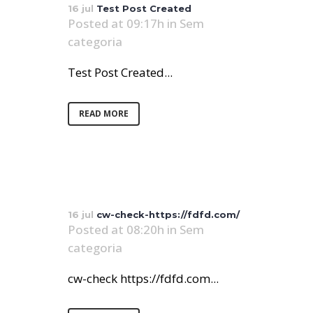
16 jul
Test Post Created
Posted at 09:17h
in
Sem
categoria
Test Post Created...
READ MORE
16 jul
cw-check-https://fdfd.com/
Posted at 08:20h
in
Sem
categoria
cw-check https://fdfd.com...