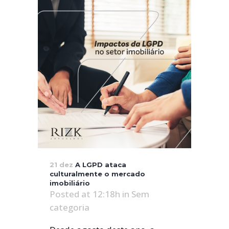
21 dez
A LGPD ataca
culturalmente o mercado
imobiliário
Posted at 12:18h
in
Sem
categoria