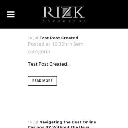
16 jul
Test Post Created
Posted at 10:35h
in
Sem
categoria
Test Post Created...
READ MORE
16 jul
Navigating the Best Online
Casinos NZ Without the Usual